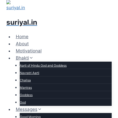
Skip
to
content
suriyal.in
Home
About
Motivational
Bhakti
Aarti of Hindu God and Goddess
Navratri Aarti
Chalisa
Mantras
Goddess
God
Messages
Good Morning