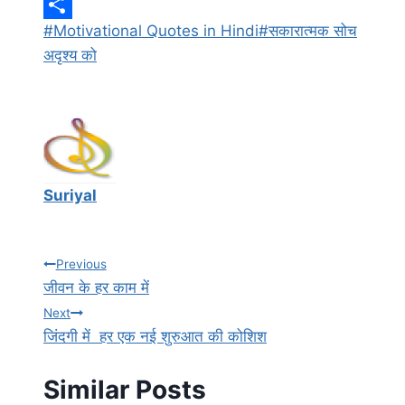
t
c
w
L
Post
#
Motivational Quotes in Hindi
#
सकारात्मक सोच
s
e
i
i
S
Tags:
अदृश्य को
A
b
t
n
h
p
o
t
k
a
p
o
e
e
r
k
r
d
e
I
Suriyal
n
Post
Previous
जीवन के हर काम में
navigation
Next
जिंदगी में हर एक नई शुरुआत की कोशिश
Similar Posts