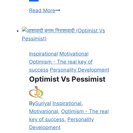
Share
मुस्कुराहट
Read More
ही
जिंदगी
है
Inspirational
Motivational
Optimism - The real key of
success
Personality Development
Optimist Vs Pessimist
By
Suriyal
Inspirational
,
Motivational
,
Optimism - The real
key of success
,
Personality
Development