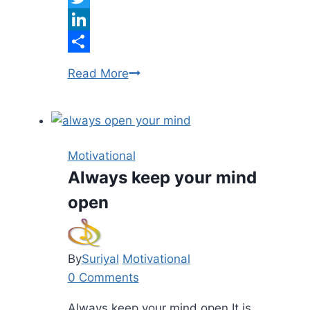
Twitter
LinkedIn
Share
Believe
Read More
in
yourself
Motivational
Always keep your mind
open
By
Suriyal
Motivational
0 Comments
Always keep your mind open It is