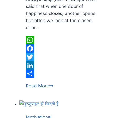
said that when one door of
happiness closes, another opens,
but often we look at the closed
door…
WhatsApp
Facebook
Twitter
LinkedIn
Share
Always
Read More
keep
your
mind
open
Motivational