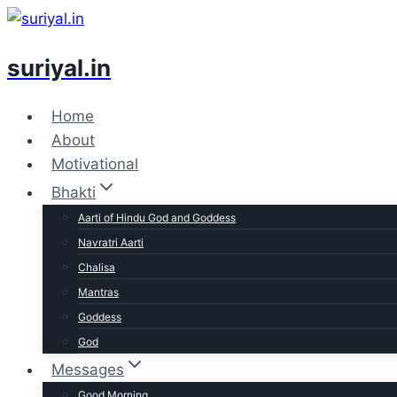
Skip
to
suriyal.in
content
Home
About
Motivational
Bhakti
Aarti of Hindu God and Goddess
Navratri Aarti
Chalisa
Mantras
Goddess
God
Messages
Good Morning