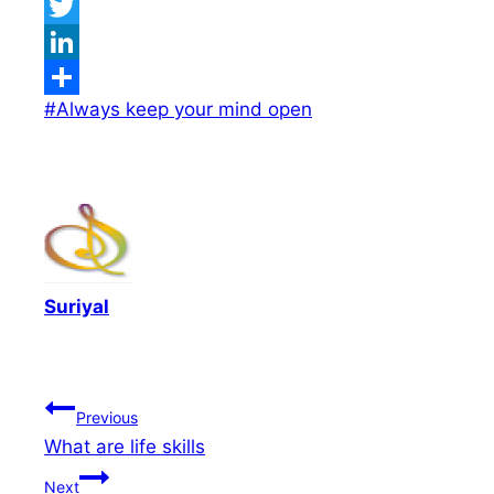
Facebook
Twitter
LinkedIn
Post
#
Always keep your mind open
Share
Tags:
Suriyal
Post
Previous
What are life skills
navigation
Next