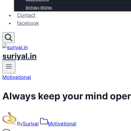
Birthday Wishes
Contact
facebook
suriyal.in
Motivational
Always keep your mind ope
By
Suriyal
Motivational