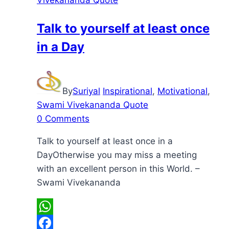
Vivekananda Quote
बनना
है
Talk to yourself at least once
तो
in a Day
By
Suriyal
Inspirational
,
Motivational
,
Swami Vivekananda Quote
0 Comments
Talk to yourself at least once in a
DayOtherwise you may miss a meeting
with an excellent person in this World. –
Swami Vivekananda
WhatsApp