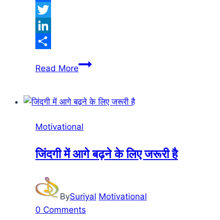
Facebook
Twitter
LinkedIn
Share
Talk
Read More
to
yourself
at
least
Motivational
once
in
जिंदगी में आगे बढ़ने के लिए जरूरी है
a
Day
By
Suriyal
Motivational
0 Comments