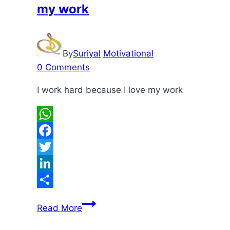
my work
By
Suriyal
Motivational
0 Comments
I work hard because I love my work
WhatsApp
Facebook
Twitter
LinkedIn
Share
I
Read More
work