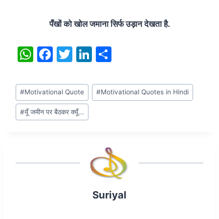
पँखों को खोल जमाना सिर्फ उड़ान देखता है.
W
F
T
Li
S
h
a
w
n
h
at
c
itt
k
ar
Post
#
Motivational Quote
#
Motivational Quotes in Hindi
s
e
er
e
e
Tags:
A
b
dI
#
यूँ जमीन पर बैठकर क्यूँ...
p
o
n
p
o
k
Suriyal