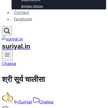
Birthday Wishes
Contact
facebook
suriyal.in
Chalisa
श्री सूर्य चालीसा
By
Suriyal
Chalisa