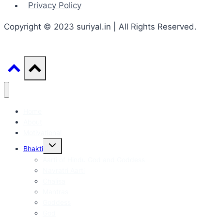
Privacy Policy
Copyright © 2023 suriyal.in | All Rights Reserved.
Home
About
Motivational
Toggle
Bhakti
child
menu
Aarti of Hindu God and Goddess
Navratri Aarti
Chalisa
Mantras
Goddess
God