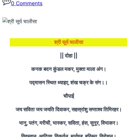
0 Comments
श्री सूर्य चालीसा
|| दोहा ||
कनक बदन कुंडल मकर, मुक्ता माला अंग।
पद्मासन स्थित ध्याइए, शंख चक्र के संग।।
चौपाई
जय सविता जय जयति दिवाकर, सहस्रांशु सप्ताश्व तिमिरहर।
भानु, पतंग, मरीची, भास्कर, सविता, हंस, सुनूर, विभाकर।
विवस्वान, आदित्य, विकर्तन, मार्तण्ड, हरिरूप, विरोचन।