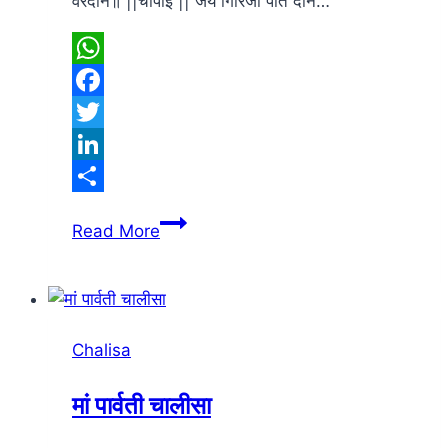
वरदान॥ ||चौपाई || जय गिरिजा पति दीन…
WhatsApp
Facebook
Twitter
LinkedIn
Share
श्री
Read More
शिव
चालीसा
Chalisa
मां पार्वती चालीसा