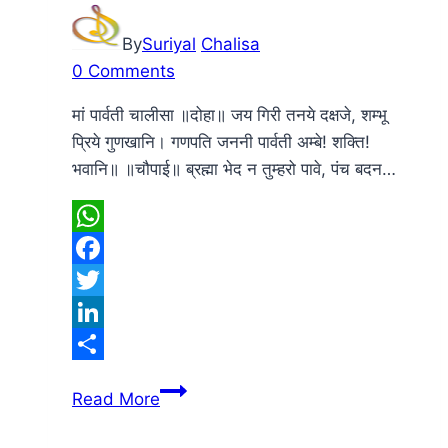
By
Suriyal
Chalisa
0 Comments
मां पार्वती चालीसा ॥दोहा॥ जय गिरी तनये दक्षजे, शम्भू
प्रिये गुणखानि। गणपति जननी पार्वती अम्बे! शक्ति!
भवानि॥ ॥चौपाई॥ ब्रह्मा भेद न तुम्हरो पावे, पंच बदन…
WhatsApp
Facebook
Twitter
LinkedIn
Share
मां
Read More
पार्वती
चालीसा