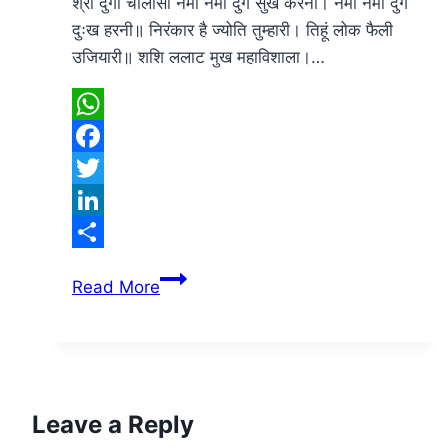
श्री दुर्गा चालीसा नमो नमो दुर्गे सुख करनी। नमो नमो दुर्गे
दुःख हरनी॥ निरंकार है ज्योति तुम्हारी। तिहूं लोक फैली
उजियारी॥ शशि ललाट मुख महाविशाला।…
WhatsApp
Facebook
Twitter
LinkedIn
Share
श्री
Read More
दुर्गा
चालीसा
Leave a Reply