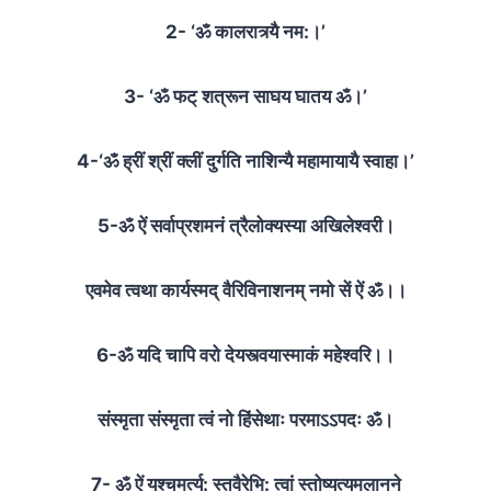
2- ‘ॐ कालरात्र्यै नम:।’
3- ‘ॐ फट् शत्रून साघय घातय ॐ।’
4-‘ॐ ह्रीं श्रीं क्लीं दुर्गति नाशिन्यै महामायायै स्वाहा।’
5-ॐ ऐं सर्वाप्रशमनं त्रैलोक्यस्या अखिलेश्वरी।
एवमेव त्वथा कार्यस्मद् वैरिविनाशनम् नमो सें ऐं ॐ।।
6-ॐ यदि चापि वरो देयस्त्वयास्माकं महेश्वरि।।
संस्मृता संस्मृता त्वं नो हिंसेथाः परमाऽऽपदः ॐ।
7- ॐ ऐं यश्चमर्त्य: स्तवैरेभि: त्वां स्तोष्यत्यमलानने