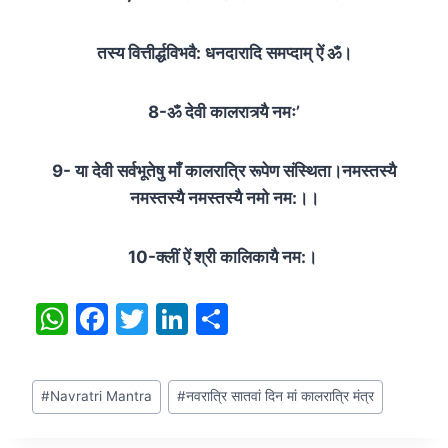
तस्य वि‍त्तीर्द्धविभवै: धनदारादि समप्दाम् ऐं ॐ।
8-ॐ देवी कालरात्र्यै नमः’
9- या देवी सर्वभू‍तेषु माँ कालरात्रि रूपेण संस्थिता।
नमस्तस्यै
नमस्तस्यै नमस्तस्यै नमो नम:।।
10-क्लीं ऐं श्री कालिकायै नम:।
W
F
T
Li
S
h
a
w
n
h
at
c
itt
k
ar
Post
#
Navratri Mantra
#
नवरात्रि सातवां दिन मां कालरात्रि मंत्र
s
e
er
e
e
Tags:
A
b
dI