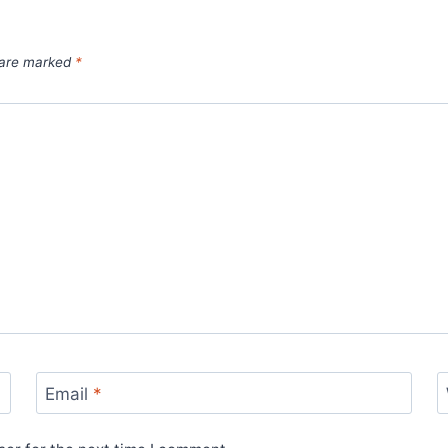
s are marked
*
Email
*