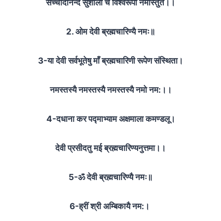
सच्चीदानन्द सुशीला च विश्वरूपा नमोस्तुते।।
2. ओम देवी ब्रह्मचारिण्यै नमः॥
3-या देवी सर्वभूतेषु माँ ब्रह्मचारिणी रूपेण संस्थिता।
नमस्तस्यै नमस्तस्यै नमस्तस्यै नमो नम:।।
4-दधाना कर पद्माभ्याम अक्षमाला कमण्डलू।
देवी प्रसीदतु मई ब्रह्मचारिण्यनुत्तमा।।
5-ॐ देवी ब्रह्मचारिण्यै नमः॥
6-
ह्रीं श्री अम्बिकायै नम:।