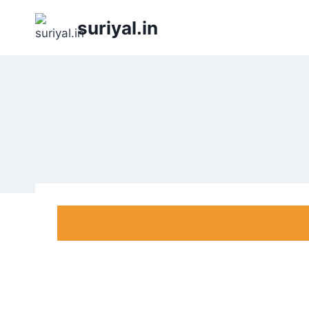
Skip
suriyal.in
to
content