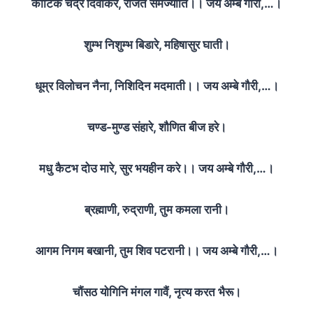
कोटिक चंद्र दिवाकर, राजत समज्योति।। जय अम्बे गौरी,…।
शुम्भ निशुम्भ बिडारे, महिषासुर घाती।
धूम्र विलोचन नैना, निशिदिन मदमाती।। जय अम्बे गौरी,…।
चण्ड-मुण्ड संहारे, शौणित बीज हरे।
मधु कैटभ दोउ मारे, सुर भयहीन करे।। जय अम्बे गौरी,…।
ब्रह्माणी, रुद्राणी, तुम कमला रानी।
आगम निगम बखानी, तुम शिव पटरानी।। जय अम्बे गौरी,…।
चौंसठ योगिनि मंगल गावैं, नृत्य करत भैरू।