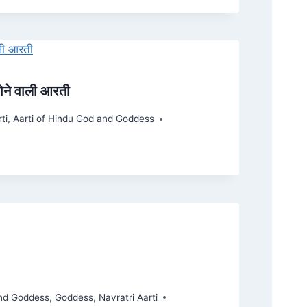
ं होने वाली आरती
ti
,
Aarti of Hindu God and Goddess
and Goddess
,
Goddess
,
Navratri Aarti