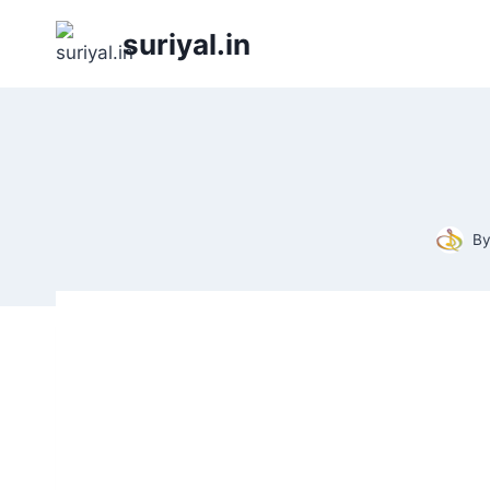
Skip
suriyal.in
to
content
B