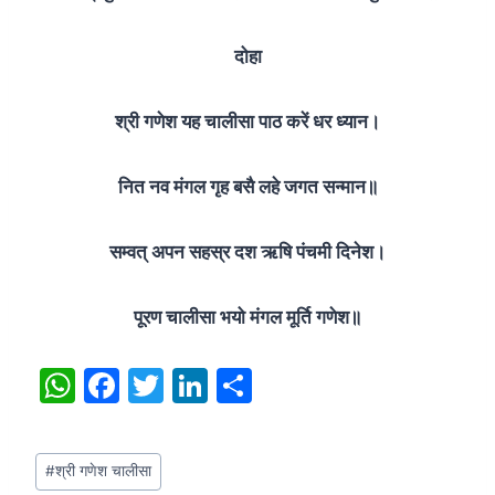
दोहा
श्री गणेश यह चालीसा पाठ करें धर ध्यान।
नित नव मंगल गृह बसै लहे जगत सन्मान॥
सम्वत् अपन सहस्र दश ऋषि पंचमी दिनेश।
पूरण चालीसा भयो मंगल मूर्ति गणेश॥
W
F
T
Li
S
h
a
w
n
h
at
c
itt
k
ar
Post
#
श्री गणेश चालीसा
s
e
er
e
e
Tags: