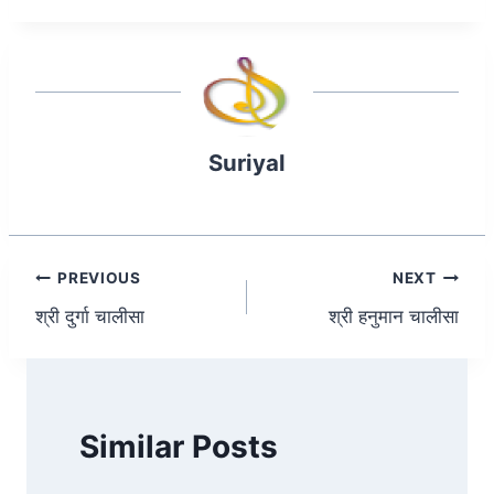
A
b
dI
p
o
n
p
o
k
Suriyal
Post
PREVIOUS
NEXT
श्री दुर्गा चालीसा
श्री हनुमान चालीसा
navigation
Similar Posts