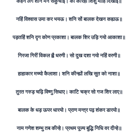
कहन लगे शनि मन सकुचाई। का करिहौ शिशु मोहि दिखाई॥
नहिं विश्वास उमा कर भयऊ। शनि सों बालक देखन कह्यऊ॥
पड़तहिं शनि दृग कोण प्रकाशा। बालक शिर उड़ि गयो आकाशा॥
गिरजा गिरीं विकल ह्वै धरणी। सो दुख दशा गयो नहिं वरणी॥
हाहाकार मच्यो कैलाशा। शनि कीन्ह्यों लखि सुत को नाशा॥
तुरत गरुड़ चढ़ि विष्णु सिधाए। काटि चक्र सो गज शिर लाए॥
बालक के धड़ ऊपर धारयो। प्राण मन्त्र पढ़ शंकर डारयो॥
नाम गणेश शम्भु तब कीन्हे। प्रथम पूज्य बुद्धि निधि वर दीन्हे॥