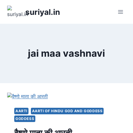
Skip
suriyal.in
to
content
jai maa vashnavi
AARTI
AARTI OF HINDU GOD AND GODDESS
GODDESS
वैष्णो माता की आरती